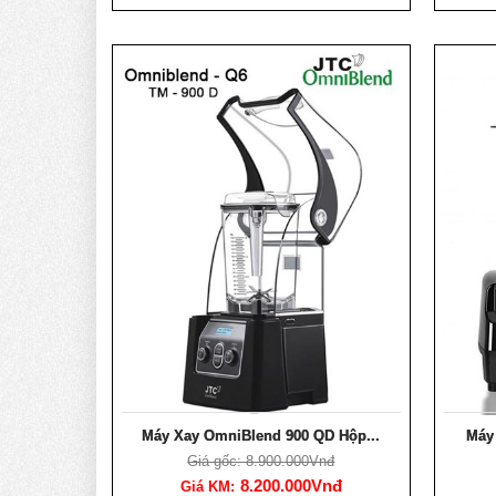
Máy Xay OmniBlend 900 QD Hộp...
Máy
Giá gốc: 8.900.000Vnđ
8.200.000Vnđ
Giá KM: