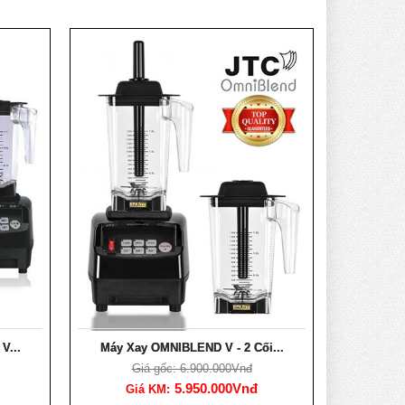
V...
Máy Xay OMNIBLEND V - 2 Cối...
Giá gốc: 6.900.000Vnđ
5.950.000Vnđ
Giá KM: