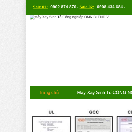
0902.874.876
0908.434.684
Sale 01:
-
Sale 02:
-
Trang chủ
Máy Xay Sinh Tố CÔNG 