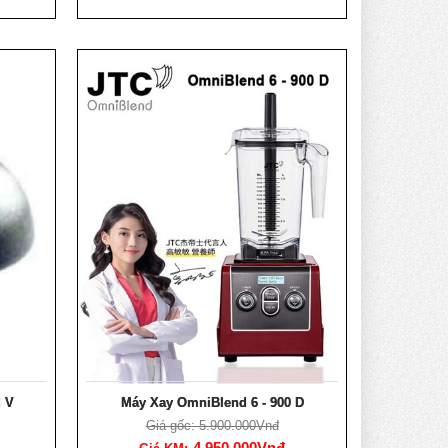
 V
Máy Xay OmniBlend 6 - 900 D
Giá gốc: 5.900.000Vnđ
4.950.000Vnđ