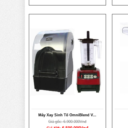
Máy Xay Sinh Tố OmniBlend V...
Giá gốc: 6.900.000Vnđ
6.500.000Vnđ