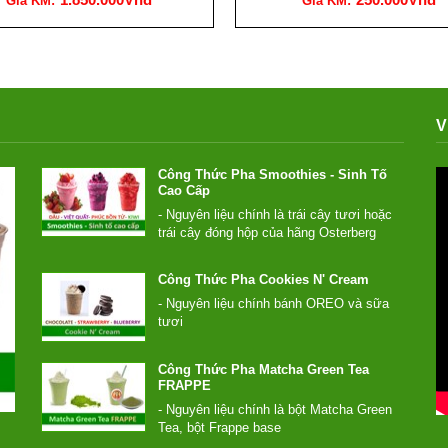
Giá KM:
Giá KM:
V
Công Thức Pha Smoothies - Sinh Tố
Cao Cấp
- Nguyên liệu chính là trái cây tươi hoặc
trái cây đóng hộp của hãng Osterberg
- Thêm một lượng Syrup và Yoghurt
- Dùng máy xay sinh tố công nghiệp xay
Công Thức Pha Cookies N' Cream
nhuyễn với đá...
- Nguyên liệu chính bánh OREO và sữa
tươi
- Thêm một lượng Syrup mùi Cookie nhất
định
Công Thức Pha Matcha Green Tea
- Dùng máy xay sinh tố công nghiệp xay
FRAPPE
nhuyễn với đá.
- Nguyên liệu chính là bột Matcha Green
- Chúng ta sẽ có được...
Tea, bột Frappe base
- Thêm một lượng Syrup mùi Matcha