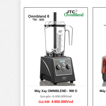
Máy Xay OMNIBLEND - 900 D
Máy
Giá gốc: 5.900.000Vnđ
4.950.000Vnđ
Giá KM: