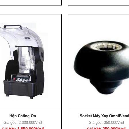
Hộp Chống Ồn
Socket Máy Xay OmniBlend
Giá gốc: 2.000.000Vnđ
Giá gốc: 350.000Vnđ
1.850.000Vnđ
250.000Vnđ