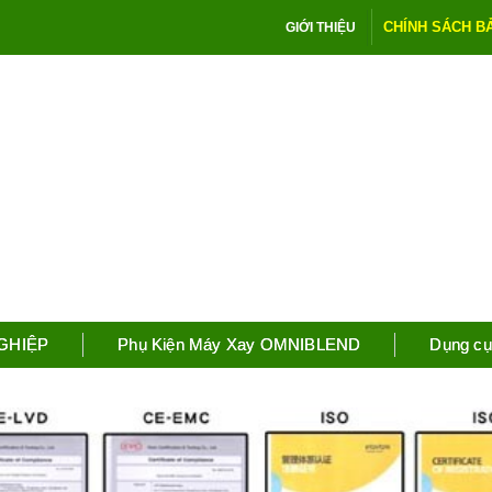
CHÍNH SÁCH B
GIỚI THIỆU
NGHIỆP
Phụ Kiện Máy Xay OMNIBLEND
Dụng cụ