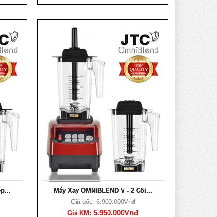
p...
Máy Xay OMNIBLEND V - 2 Cối...
Giá gốc: 6.900.000Vnđ
5.950.000Vnđ
Giá KM: