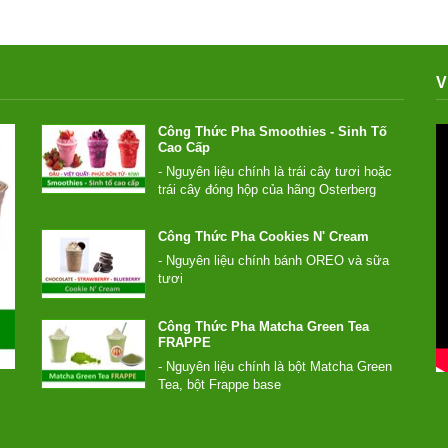
V
Công Thức Pha Smoothies - Sinh Tố
Cao Cấp
- Nguyên liệu chính là trái cây tươi hoặc
trái cây đóng hộp của hãng Osterberg
- Thêm một lượng Syrup và Yoghurt
- Dùng máy xay sinh tố công nghiệp xay
Công Thức Pha Cookies N' Cream
nhuyễn với đá...
- Nguyên liệu chính bánh OREO và sữa
tươi
- Thêm một lượng Syrup mùi Cookie nhất
định
Công Thức Pha Matcha Green Tea
- Dùng máy xay sinh tố công nghiệp xay
FRAPPE
nhuyễn với đá.
- Nguyên liệu chính là bột Matcha Green
- Chúng ta sẽ có được...
Tea, bột Frappe base
- Thêm một lượng Syrup mùi Matcha
Green Tea nhất định.
- Dùng máy xay sinh tố công nghiệp xay