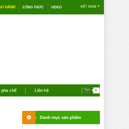
VIỆT NAM
ẢO HÀNH
CÔNG THỨC
VIDEO
 pha chế
Liên hệ
0
Danh mục sản phẩm