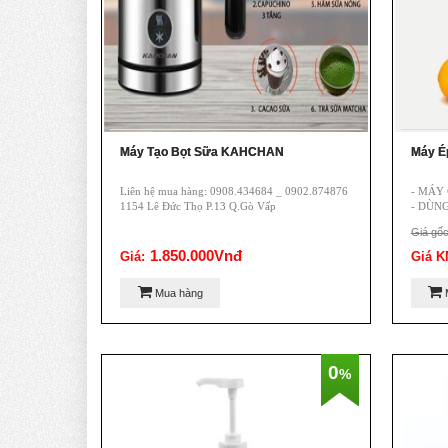
Máy Tạo Bọt Sữa KAHCHAN
Máy É
Liên hệ mua hàng: 0908.434684 _ 0902.874876
- MÁY
1154 Lê Đức Thọ P.13 Q.Gò Vấp
- DÙN
Liên hệ
Giá gốc
1154 L
1.850.000Vnđ
Giá:
Giá K
Mua hàng
0
%