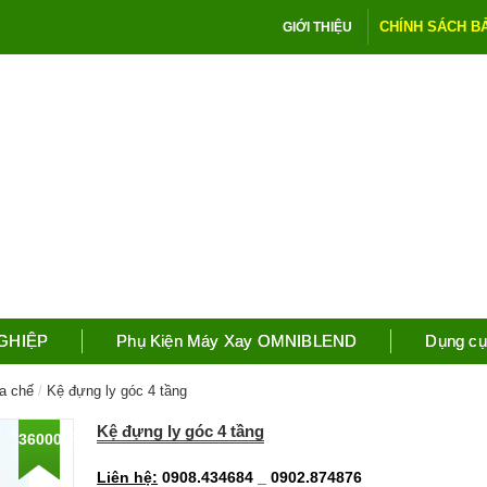
CHÍNH SÁCH B
GIỚI THIỆU
NGHIỆP
Phụ Kiện Máy Xay OMNIBLEND
Dụng cụ
a chế
Kệ đựng ly góc 4 tầng
Kệ đựng ly góc 4 tầng
360000
%
Liên hệ:
0908.434684 _ 0902.874876