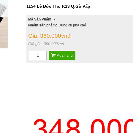
1154 Lê Đức Thọ P.13 Q.Gò Vấp
Mã Sản Phẩm:
-
Nhóm sản phẩm:
Dụng cụ pha chế
Giá:
360.000vnđ
Giá gốc:
390.000vnđ
Mua hàng