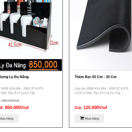
Đựng Ly Đa Năng
Thảm Bar 45 Cm - 30 Cm
: 0908.434.684 - 0902.874.876
Liên hệ: 0908.434.684 - 0902.874.876
ê Đức Thọ P.13 Q.Gò Vấp
1154 Lê Đức Thọ P.13 Q.Gò Vấp
c: 950.000Vnđ
850.000Vnđ
125.000Vnđ
M:
Giá:
Mua hàng
Mua hàng