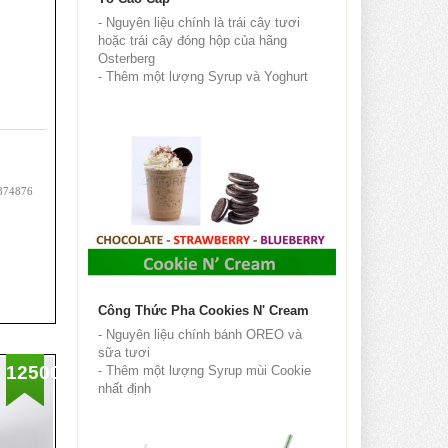
- Nguyên liệu chính là trái cây tươi
hoặc trái cây đóng hộp của hãng
Osterberg
- Thêm một lượng Syrup và Yoghurt
- Dùng máy xay sinh...
.874876
Công Thức Pha Cookies N' Cream
- Nguyên liệu chính bánh OREO và
sữa tươi
125000
- Thêm một lượng Syrup mùi Cookie
%
nhất định
- Dùng máy xay sinh tố công nghiệp
xay nhuyễn...