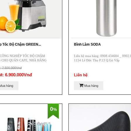
p Tốc Độ Chậm GREEN...
Bình Làm SODA
 CÔNG NGHIỆP TỐC ĐỘ CHẬM
Liên hệ mua hàng: 0908.434684 _ 0902
G CHO QUÁN CAFE, NHÀ HÀNG
1154 Lê Đức Thọ P.13 Q.Gò Vấp
: 0908.434684 _ 0902.874876
: 7.500.000Vnđ
ê Đức Thọ P.13 Q.Gò Vấp
6.900.000Vnđ
M:
Liên hệ
Mua hàng
Mua hàng
0
%