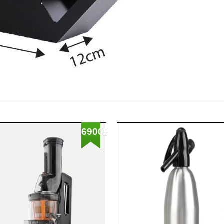
6900000
%