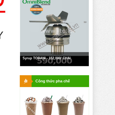
- RHODES đồng giá: 50,000/ lon
- HOSEN đồng giá: 56,000/ lon
- ALCURNIA đồng giá: 55,000/ lon
- GOLDREEF đồng giá: 72,000/ lon...
Syrup TORANI - 152,000/ CHAI
Công thức pha chế