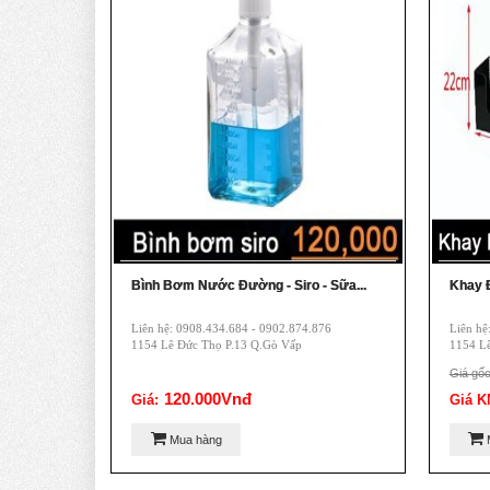
Bình Bơm Nước Đường - Siro - Sữa...
Khay 
Liên hệ: 0908.434.684 - 0902.874.876
Liên hệ
1154 Lê Đức Thọ P.13 Q.Gò Vấp
1154 L
Giá gố
120.000Vnđ
Giá:
Giá K
Mua hàng